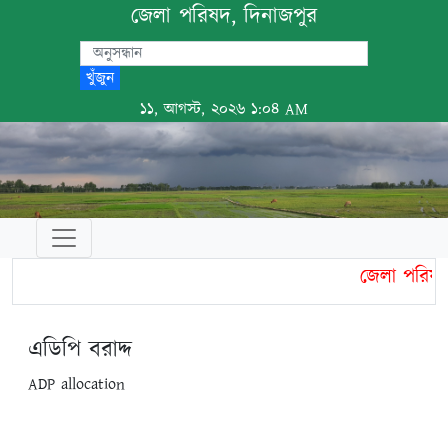
জেলা পরিষদ, দিনাজপুর
খুঁজুন
১১, আগস্ট, ২০২৬ ১:০৪ AM
জেলা পরিষদ,
এডিপি বরাদ্দ
ADP allocation