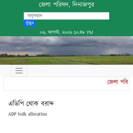
জেলা পরিষদ, দিনাজপুর
খুঁজুন
০৬, আগস্ট, ২০২৬ ১০:৪৮ PM
জেলা পরিষদ,
এডিপি থোক বরাদ্দ
ADP bulk allocation