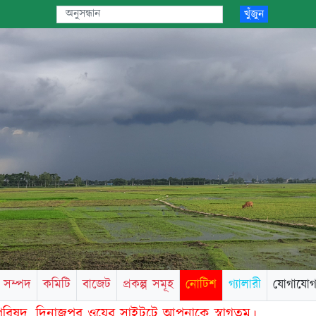
খুঁজুন
সম্পদ
কমিটি
বাজেট
প্রকল্প সমূহ
নোটিশ
গ্যালারী
যোগাযো
দ, দিনাজপুর ওয়েব সাইটটে আপনাকে স্বাগতম।