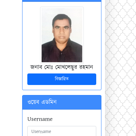
জনাব মোঃ মোখলেছুর রহমান
বিস্তারিত
ওয়েব এডমিন
Username