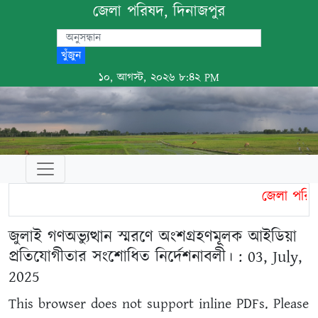
জেলা পরিষদ, দিনাজপুর
খুঁজুন
১০, আগস্ট, ২০২৬ ৮:৪২ PM
জেলা পরিষদ
জুলাই গণঅভ্যুত্থান স্মরণে অংশগ্রহণমূলক আইডিয়া
প্রতিযোগীতার সংশোধিত নির্দেশনাবলী। : 03, July,
2025
This browser does not support inline PDFs. Please