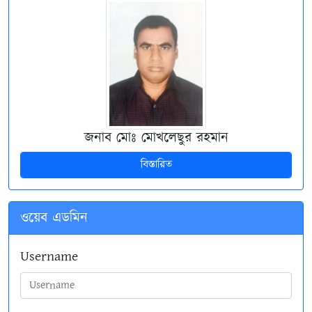
জনাব মোঃ মোখলেছুর রহমান
বিস্তারিত
ওয়েব এডমিন
Username